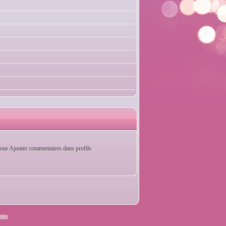
our Ajouter commentaires dans profils
ous