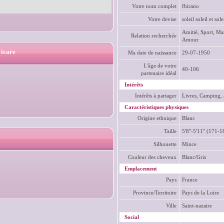
Votre nom complet
fbirano
Votre devise
soleil soleil et sole
Amitié, Sport, Mar
Relation recherchée
Amour
 icare
Ma date de naissance
29-07-1950
L'âge de votre
40-106
partenaire idéal
Intérêts
Intérêts à partager
Livres, Camping, 
Caractéristiques physiques
Origine ethnique
Blanc
Taille
5'8"-5'11" (171-
Silhouette
Mince
Couleur des cheveux
Blanc/Gris
Emplacement
Pays
France
Province/Territoire
Pays de la Loire
Ville
Saint-nazaire
Social