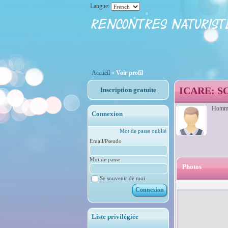
Langue:
Accueil
»
Voir profil
ICARE: S
Inscription gratuite
Homme,
Connexion
Mot de passe oublié
Email/Pseudo
Mot de passe
Photos
Se souvenir de moi
Liste privilégiée