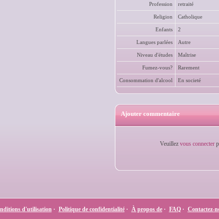
Profession
retraité
Religion
Catholique
Enfants
2
Langues parlées
Autre
Niveau d'études
Maîtrise
Fumez-vous?
Rarement
Consommation d'alcool
En societé
Ajouter commentaire
Veuillez
vous connecter
p
ditions d'utilisation
·
Politique de confidentialité
·
À propos de
·
FAQ
·
Contactez-n