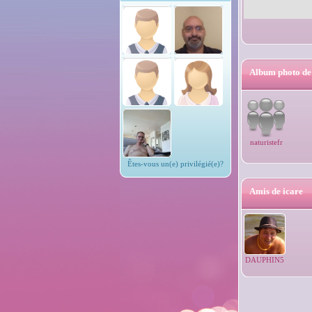
Album photo de
naturistefr
Êtes-vous un(e) privilégié(e)?
Amis de icare
DAUPHIN5
6